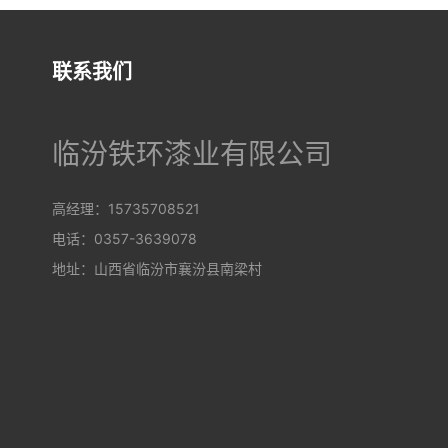
联系我们
临汾铁环漆业有限公司
高经理：15735708521
电话：0357-3639078
地址：山西省临汾市襄汾县南梁村