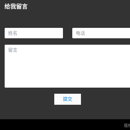
给我留言
提交
版