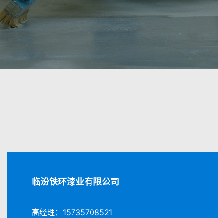
临汾铁环漆业有限公司
高经理：15735708521